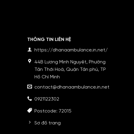
THÔNG TIN LIÊN HỆ
 Hệ thống trò chơi được kiểm định định kỳ
https://dhanaambulance.in.net/
o dịch nạp/rút được xử lý theo quy trình
44B Lương Minh Nguyệt, Phường
Tân Thới Hoà, Quận Tân phú, TP
Hồ Chí Minh
contact@dhanaambulance.in.net
 số thao tác cơ bản. Từ việc truy cập đúng
c hiện nhanh chóng.
0921122302
Postcode: 72015
o người dùng. Chính vì vậy, việc truy cập
Sơ đồ trang
t trực tiếp ở email thông báo từ hệ thống