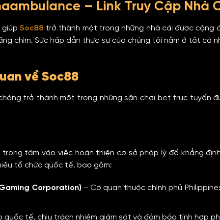
aambulance – Link Truy Cập Nhà C
ã giúp
Soc88
trở thành một trong những nhà cái được cộng đ
băng chìm. Sức hấp dẫn thực sự của chúng tôi nằm ở tất cả
 quan về Soc88
hóng trở thành một trong những sân chơi bet trực tuyến đượ
t trọng tâm vào việc hoàn thiện cơ sở pháp lý để khẳng định
hiều tổ chức quốc tế, bao gồm:
Gaming Corporation)
– Cơ quan thuộc chính phủ Philippines
 quốc tế, chịu trách nhiệm giám sát và đảm bảo tính hợp ph