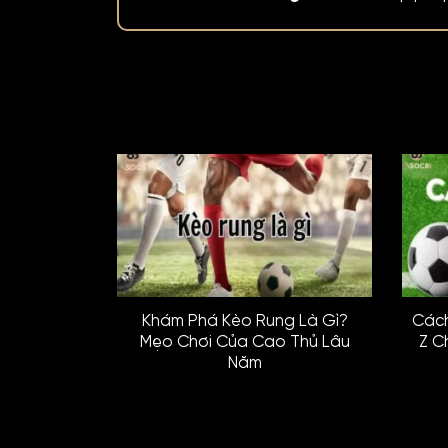
Tính minh bạch của nhà cái
Khám Phá Kèo Rung Là Gì?
Cách
Mẹo Chơi Của Cao Thủ Lâu
Z C
Năm