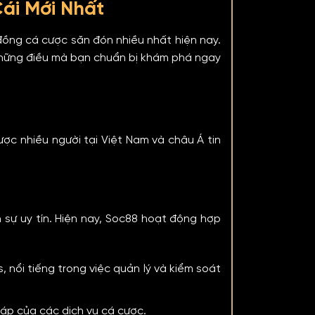
ái Mới Nhất
ồng cá cược săn đón nhiều nhất hiện nay.
 những điều mà bạn chuẩn bị khám phá ngay
c nhiều người tại Việt Nam và châu Á tin
 sự uy tín. Hiện nay, Soc88 hoạt động hợp
, nổi tiếng trong việc quản lý và kiểm soát
áp của các dịch vụ cá cược.