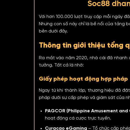
Soc88 dhan
Với hơn 100.000 lượt truy cập mỗi ngày đ
Nhưng con số này chỉ là bề nổi của tảng 
bên dưới đây.
Thông tin giới thiệu tổng
Ra mắt vào năm 2020, nhà cái đã nhanh c
tưởng. Tất cả là nhờ:
Giấy phép hoạt động hợp pháp
Ngay từ khi thành lập, thương hiệu đã đặ
pháp dưới sự cấp phép và giám sát của n
PAGCOR (Philippine Amusement and 
hoạt động cá cược trực tuyến.
Curacao eGaming
– Tổ chức cấp phép