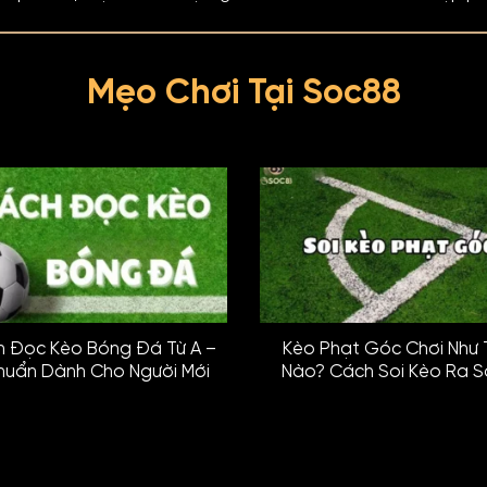
Mẹo Chơi Tại Soc88
 Đọc Kèo Bóng Đá Từ A –
Kèo Phạt Góc Chơi Như 
huẩn Dành Cho Người Mới
Nào? Cách Soi Kèo Ra 