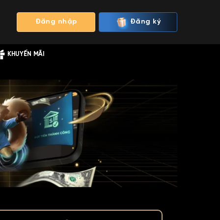
Đăng nhập
Đăng ký
KHUYẾN MÃI